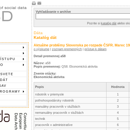
Vyhľadávanie v archíve
Pozrite si
katalóg dát
alebo sk
Dáta
Katalóg dát
Aktuálne problémy Slovenska po rozpade ČSFR. Marec 1
o výskume
|
zoznam premenných
|
prístup k dátam
Detail premennej a58
RÍSTUPU
Názov:
a58
DO
Popis premennej:
Q58. Ekonomická aktivita
Znenie otázky:
 SVETE
Ekonomická aktivita
 DÁT
SAV
Popis
Hodnota
PROGRAMY
robotník v priemysle
1
poľnohospodársky robotník
2
manuálny pracovník v službách
3
nemanuálny pracovník v službách
4
technik
5
pracovník v administratíve
6