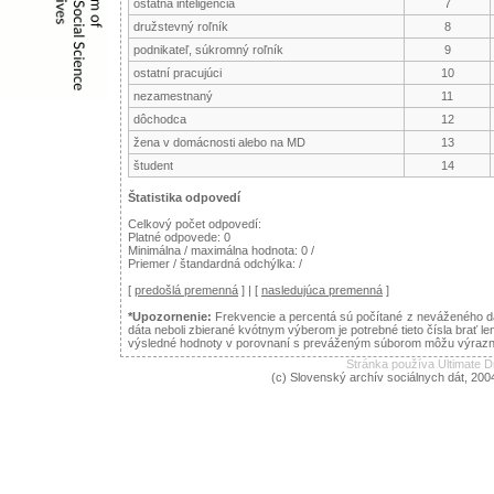
ostatná inteligencia
7
družstevný roľník
8
podnikateľ, súkromný roľník
9
ostatní pracujúci
10
nezamestnaný
11
dôchodca
12
žena v domácnosti alebo na MD
13
študent
14
Štatistika odpovedí
Celkový počet odpovedí:
Platné odpovede: 0
Minimálna / maximálna hodnota: 0 /
Priemer / štandardná odchýlka: /
[
predošlá premenná
] | [
nasledujúca premenná
]
*Upozornenie:
Frekvencie a percentá sú počítané z neváženého dá
dáta neboli zbierané kvótnym výberom je potrebné tieto čísla brať le
výsledné hodnoty v porovnaní s preváženým súborom môžu výraznejš
Stránka používa Ultimate
(c) Slovenský archív sociálnych dát, 200