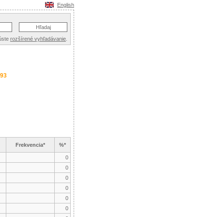
English
úste
rozšírené vyhľadávanie
.
993
Frekvencia*
%*
0
0
0
0
0
0