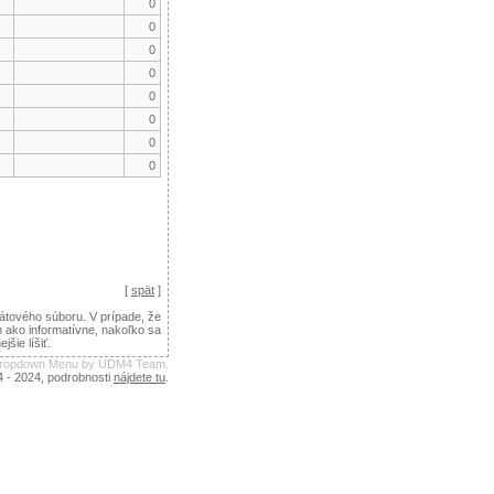
0
0
0
0
0
0
0
0
[
spät
]
tového súboru. V prípade, že
n ako informatívne, nakoľko sa
ie líšiť.
 Dropdown Menu by UDM4 Team.
4 - 2024, podrobnosti
nájdete tu
.