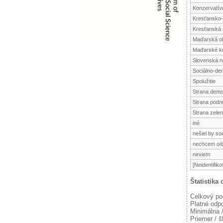
Konzervatív
Kresťansko-
Kresťanská 
Maďarská ob
Maďarské kr
Slovenská n
Sociálno-de
Spolužitie
Strana demok
Strana podn
Strana zele
iné
nešiel by so
nechcem od
neviem
[Neidentifik
Štatistika
Celkový po
Platné odp
Minimálna 
Priemer / š