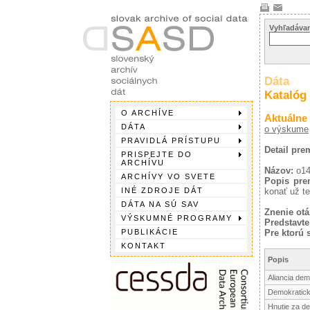
Vyhľadávan
Dáta
Katalóg
O ARCHÍVE
Aktuálne
DÁTA
o výskume
PRAVIDLÁ PRÍSTUPU
Detail pre
PRISPEJTE DO
ARCHÍVU
Názov:
o1
ARCHÍVY VO SVETE
Popis pre
INÉ ZDROJE DÁT
konať už te
DÁTA NA SÚ SAV
Znenie otá
VÝSKUMNÉ PROGRAMY
Predstavte
PUBLIKÁCIE
Pre ktorú 
KONTAKT
Popis
Aliancia de
Demokratick
Hnutie za d