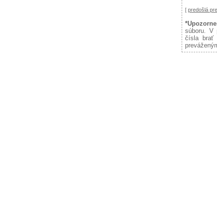
[
predošlá p
*Upozorne
súboru. V 
čísla brať
preváženým