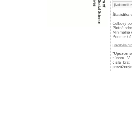
[Neidentifik
Štatistika
Celkový po
Platné odp
Minimálna 
Priemer / š
[
predošlá p
*Upozorne
súboru. V 
čísla brať
preváženým