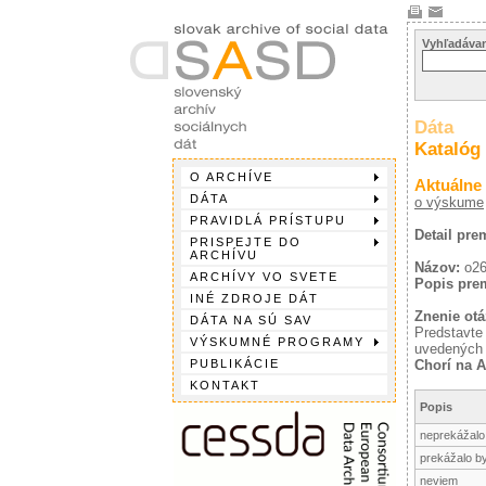
Vyhľadávan
Dáta
Katalóg
O ARCHÍVE
Aktuálne
DÁTA
o výskume
PRAVIDLÁ PRÍSTUPU
Detail pr
PRISPEJTE DO
ARCHÍVU
Názov:
o2
ARCHÍVY VO SVETE
Popis pre
INÉ ZDROJE DÁT
Znenie otá
DÁTA NA SÚ SAV
Predstavte
VÝSKUMNÉ PROGRAMY
uvedených 
PUBLIKÁCIE
Chorí na 
KONTAKT
Popis
neprekážalo 
prekážalo by
neviem