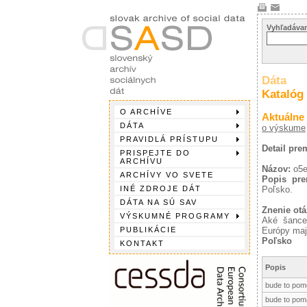
Vyhľadávan
Dáta
Katalóg
O ARCHÍVE
Aktuálne
DÁTA
o výskume
PRAVIDLÁ PRÍSTUPU
Detail pre
PRISPEJTE DO
ARCHÍVU
Názov:
o5
ARCHÍVY VO SVETE
Popis pre
INÉ ZDROJE DÁT
Poľsko.
DÁTA NA SÚ SAV
Znenie otá
VÝSKUMNÉ PROGRAMY
Aké šance
PUBLIKÁCIE
Európy maj
Poľsko
KONTAKT
Popis
bude to pome
bude to poma