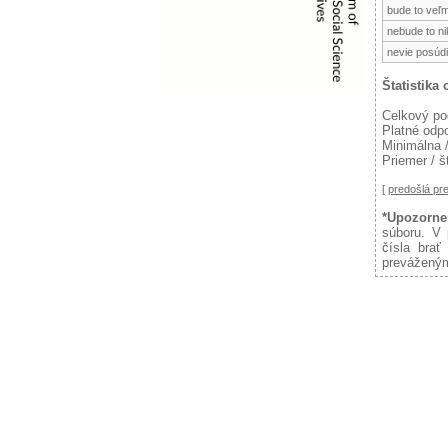
bude to veľm
nebude to n
nevie posúdi
Štatistika
Celkový po
Platné odp
Minimálna 
Priemer / š
[
predošlá p
*Upozorne
súboru. V 
čísla brať
preváženým