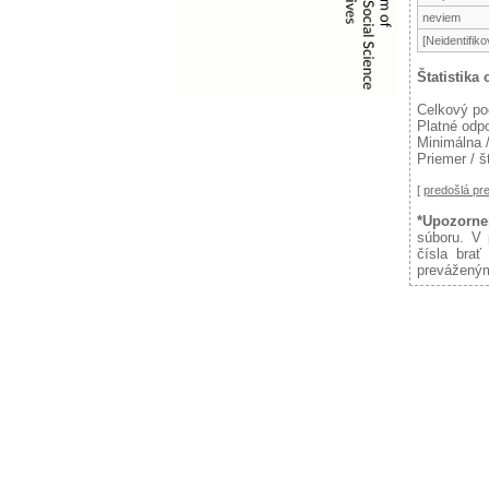
neviem
[Neidentifik
Štatistika
Celkový po
Platné odp
Minimálna 
Priemer / š
[
predošlá p
*Upozorne
súboru. V 
čísla brať
preváženým