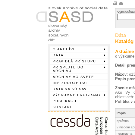
Vyhľadávan
Dáta
Katalóg
O ARCHÍVE
Aktuálne
DÁTA
o výskume
PRAVIDLÁ PRÍSTUPU
Detail pr
PRISPEJTE DO
ARCHÍVU
Názov:
o1
ARCHÍVY VO SVETE
Popis pre
INÉ ZDROJE DÁT
Znenie otá
DÁTA NA SÚ SAV
Ako Vy os
VÝSKUMNÉ PROGRAMY
oblastiach:
PUBLIKÁCIE
Politika v 
KONTAKT
Popis
správna
v niečom sp
nesprávna