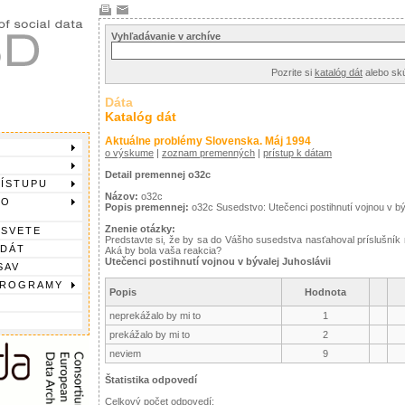
Vyhľadávanie v archíve
Pozrite si
katalóg dát
alebo sk
Dáta
Katalóg dát
Aktuálne problémy Slovenska. Máj 1994
o výskume
|
zoznam premenných
|
prístup k dátam
Detail premennej o32c
RÍSTUPU
Názov:
o32c
DO
Popis premennej:
o32c Susedstvo: Utečenci postihnutí vojnou v býv
Znenie otázky:
 SVETE
Predstavte si, že by sa do Vášho susedstva nasťahoval príslušník 
 DÁT
Aká by bola vaša reakcia?
Utečenci postihnutí vojnou v bývalej Juhoslávii
SAV
PROGRAMY
Popis
Hodnota
neprekážalo by mi to
1
prekážalo by mi to
2
neviem
9
Štatistika odpovedí
Celkový počet odpovedí: