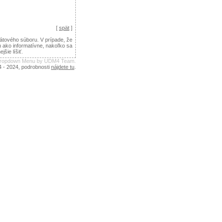
[
spät
]
tového súboru. V prípade, že
n ako informatívne, nakoľko sa
ie líšiť.
 Dropdown Menu by UDM4 Team.
4 - 2024, podrobnosti
nájdete tu
.