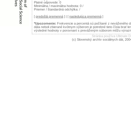
Platné odpovede: 0
Minimálna / maximálna hodnota: 0 /
Priemer / štandardná odchýlka: /
[
predošlá premenná
] | [
nasledujúca premenná
]
*Upozornenie:
Frekvencie a percentá sú počítané z neváženého dá
dáta neboli zbierané kvótnym výberom je potrebné tieto čísla brať le
výsledné hodnoty v porovnaní s preváženým súborom môžu výraznejš
Stránka používa Ultimate
(c) Slovenský archív sociálnych dát, 200