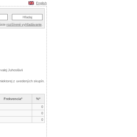
English
úste
rozšírené vyhľadávanie
.
alej Juhoslávii
niektorej z uvedených skupín.
Frekvencia*
%*
0
0
0