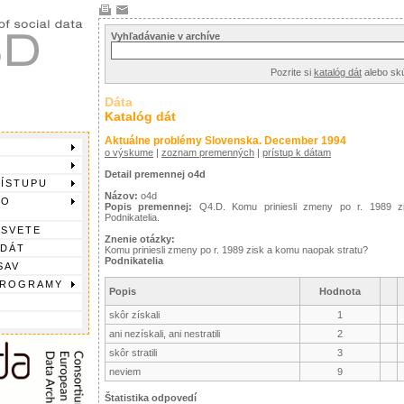
Vyhľadávanie v archíve
Pozrite si
katalóg dát
alebo sk
Dáta
Katalóg dát
Aktuálne problémy Slovenska. December 1994
o výskume
|
zoznam premenných
|
prístup k dátam
Detail premennej o4d
RÍSTUPU
Názov:
o4d
DO
Popis premennej:
Q4.D. Komu priniesli zmeny po r. 1989 z
Podnikatelia.
 SVETE
Znenie otázky:
 DÁT
Komu priniesli zmeny po r. 1989 zisk a komu naopak stratu?
Podnikatelia
SAV
PROGRAMY
Popis
Hodnota
skôr získali
1
ani nezískali, ani nestratili
2
skôr stratili
3
neviem
9
Štatistika odpovedí