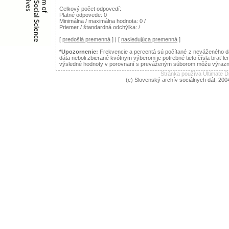
Celkový počet odpovedí:
Platné odpovede: 0
Minimálna / maximálna hodnota: 0 /
Priemer / štandardná odchýlka: /
[
predošlá premenná
] | [
nasledujúca premenná
]
*Upozornenie:
Frekvencie a percentá sú počítané z neváženého dá
dáta neboli zbierané kvótnym výberom je potrebné tieto čísla brať le
výsledné hodnoty v porovnaní s preváženým súborom môžu výraznejš
Stránka používa Ultimate
(c) Slovenský archív sociálnych dát, 200