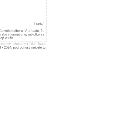
[
spät
]
tového súboru. V prípade, že
n ako informatívne, nakoľko sa
ie líšiť.
 Dropdown Menu by UDM4 Team.
4 - 2024, podrobnosti
nájdete tu
.