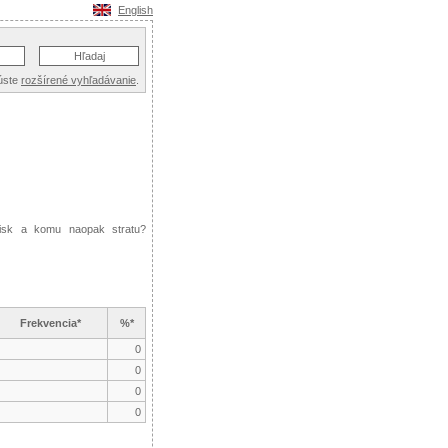
English
úste
rozšírené vyhľadávanie
.
isk a komu naopak stratu?
Frekvencia*
%*
0
0
0
0