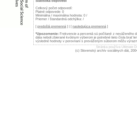
Štatistika odpovedí
Celkový počet odpovedí:
Platné odpovede: 0
Minimálna / maximálna hodnota: 0 /
Priemer / štandardná odchýlka: /
[
predošlá premenná
] | [
nasledujúca premenná
]
*Upozornenie:
Frekvencie a percentá sú počítané z neváženého dá
dáta neboli zbierané kvótnym výberom je potrebné tieto čísla brať le
výsledné hodnoty v porovnaní s preváženým súborom môžu výraznejš
Stránka používa Ultimate
(c) Slovenský archív sociálnych dát, 200