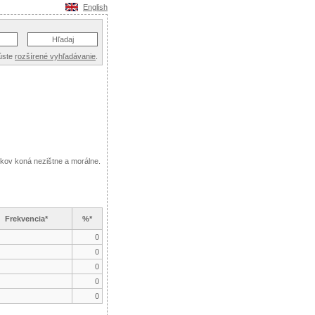
English
úste
rozšírené vyhľadávanie
.
ikov koná nezištne a morálne.
Frekvencia*
%*
0
0
0
0
0