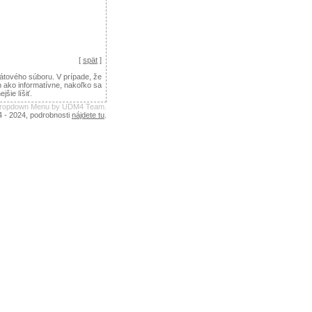
[
spät
]
tového súboru. V prípade, že
n ako informatívne, nakoľko sa
ie líšiť.
 Dropdown Menu by UDM4 Team.
4 - 2024, podrobnosti
nájdete tu
.