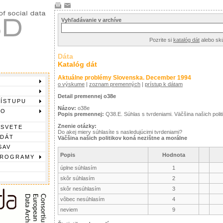
Vyhľadávanie v archíve
Pozrite si
katalóg dát
alebo sk
Dáta
Katalóg dát
Aktuálne problémy Slovenska. December 1994
o výskume
|
zoznam premenných
|
prístup k dátam
Detail premennej o38e
RÍSTUPU
Názov:
o38e
DO
Popis premennej:
Q38.E. Súhlas s tvrdeniami. Väčšina našich polit
Znenie otázky:
 SVETE
Do akej miery súhlasíte s nasledujúcimi tvrdeniami?
 DÁT
Väčšina našich politikov koná nezištne a morálne
SAV
Popis
Hodnota
PROGRAMY
úplne súhlasím
1
skôr súhlasím
2
skôr nesúhlasím
3
vôbec nesúhlasím
4
neviem
9