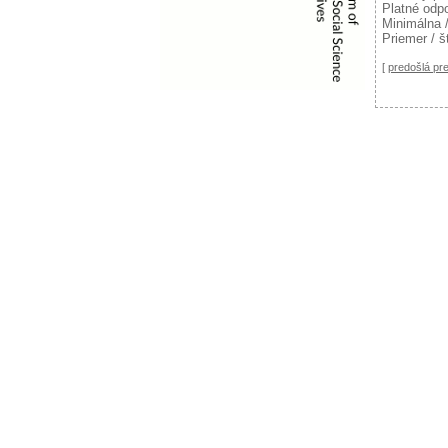
Platné odp
Minimálna 
Priemer / š
[
predošlá p