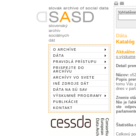
Vyhľadávan
Dáta
Katalóg
O ARCHÍVE
Aktuálne
DÁTA
o výskume
PRAVIDLÁ PRÍSTUPU
Detail pre
PRISPEJTE DO
ARCHÍVU
Názov:
o5
ARCHÍVY VO SVETE
Popis pre
INÉ ZDROJE DÁT
tomu Vás pr
dnes v par
DÁTA NA SÚ SAV
VÝSKUMNÉ PROGRAMY
Znenie otá
PUBLIKÁCIE
Nie je ľah
ste odpov
KONTAKT
parlament
Štatistika
Celkový po