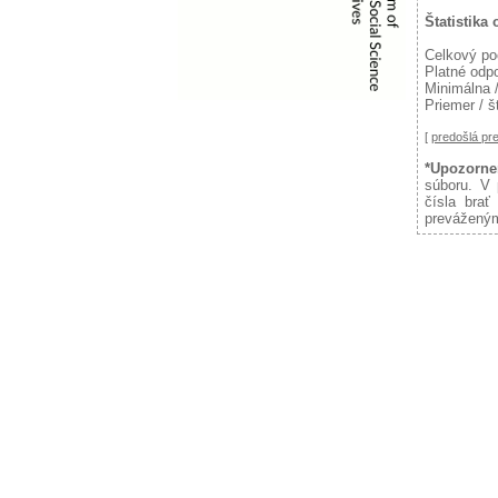
Štatistika
Celkový po
Platné odp
Minimálna 
Priemer / š
[
predošlá p
*Upozorne
súboru. V 
čísla brať
preváženým