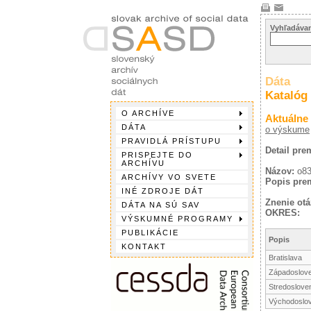
Vyhľadávan
Dáta
Katalóg
O ARCHÍVE
Aktuálne
DÁTA
o výskume
PRAVIDLÁ PRÍSTUPU
Detail pre
PRISPEJTE DO
ARCHÍVU
Názov:
o8
ARCHÍVY VO SVETE
Popis pre
INÉ ZDROJE DÁT
Znenie otá
DÁTA NA SÚ SAV
OKRES:
VÝSKUMNÉ PROGRAMY
PUBLIKÁCIE
Popis
KONTAKT
Bratislava
Západoslov
Stredoslove
Východoslo