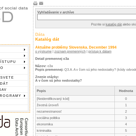
Vyhľadávanie v archíve
Pozrite si
katalóg dát
alebo sk
Dáta
Katalóg dát
Aktuálne problémy Slovenska. December 1994
o výskume
|
zoznam premenných
|
prístup k dátam
Detail premennej o3a
RÍSTUPU
Názov:
o3a
DO
Popis premennej:
Q3.A. A v čom sú jeho nedostatky? (kódy odvo
Znenie otázky:
 SVETE
A v čom sú jeho nedostatky?
 DÁT
SAV
Popis
Hodnota
PROGRAMY
[Neidentifikovaný kód]
0
životná úroveň
1
nezamestnanosť
2
sociálna politika
3
ekonomika
4
kriminalita
5