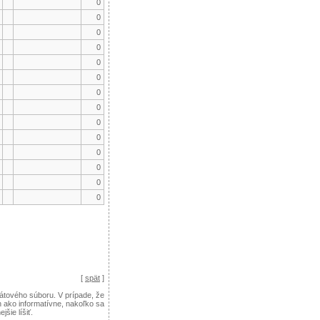
0
0
0
0
0
0
0
0
0
0
0
0
0
0
[
spät
]
tového súboru. V prípade, že
n ako informatívne, nakoľko sa
ie líšiť.