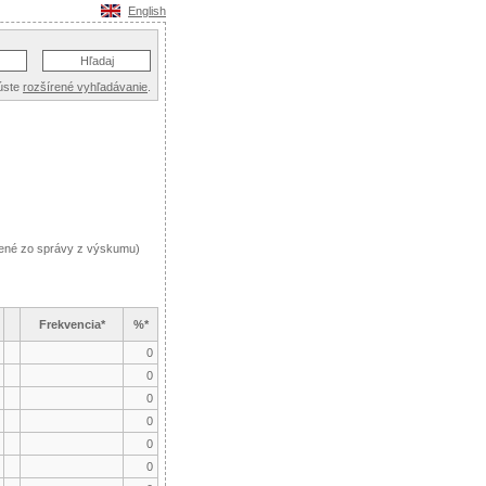
English
úste
rozšírené vyhľadávanie
.
dené zo správy z výskumu)
Frekvencia*
%*
0
0
0
0
0
0