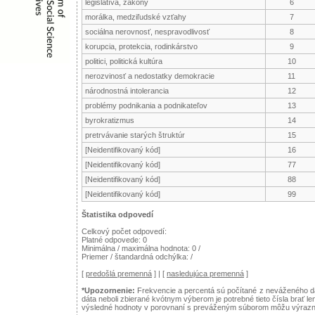
legislatíva, zákony
6
morálka, medziľudské vzťahy
7
sociálna nerovnosť, nespravodlivosť
8
korupcia, protekcia, rodinkárstvo
9
politici, politická kultúra
10
nerozvinosť a nedostatky demokracie
11
národnostná intolerancia
12
problémy podnikania a podnikateľov
13
byrokratizmus
14
pretrvávanie starých štruktúr
15
[Neidentifikovaný kód]
16
[Neidentifikovaný kód]
77
[Neidentifikovaný kód]
88
[Neidentifikovaný kód]
99
Štatistika odpovedí
Celkový počet odpovedí:
Platné odpovede: 0
Minimálna / maximálna hodnota: 0 /
Priemer / štandardná odchýlka: /
[
predošlá premenná
] | [
nasledujúca premenná
]
*Upozornenie:
Frekvencie a percentá sú počítané z neváženého dá
dáta neboli zbierané kvótnym výberom je potrebné tieto čísla brať le
výsledné hodnoty v porovnaní s preváženým súborom môžu výraznejš