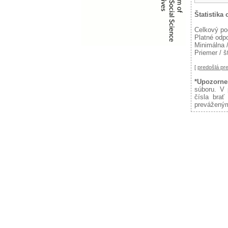
Štatistika
Celkový po
Platné odp
Minimálna 
Priemer / š
[
predošlá p
*Upozorne
súboru. V 
čísla brať
preváženým