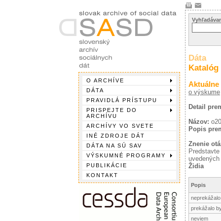
Vyhľadávan
Dáta
Katalóg
O ARCHÍVE
Aktuálne
DÁTA
o výskume
PRAVIDLÁ PRÍSTUPU
Detail pre
PRISPEJTE DO
ARCHÍVU
Názov:
o20
ARCHÍVY VO SVETE
Popis pre
INÉ ZDROJE DÁT
Znenie otá
DÁTA NA SÚ SAV
Predstavte
VÝSKUMNÉ PROGRAMY
uvedených 
PUBLIKÁCIE
Židia
KONTAKT
Popis
neprekážalo 
prekážalo by
neviem