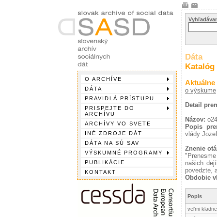
Vyhľadávan
Dáta
Katalóg
O ARCHÍVE
Aktuálne
DÁTA
o výskume
PRAVIDLÁ PRÍSTUPU
Detail pre
PRISPEJTE DO
ARCHÍVU
Názov:
o24
ARCHÍVY VO SVETE
Popis pre
INÉ ZDROJE DÁT
vlády Joze
DÁTA NA SÚ SAV
Znenie otá
VÝSKUMNÉ PROGRAMY
"Prenesme s
PUBLIKÁCIE
našich dej
povedzte, a
KONTAKT
Obdobie vl
Popis
veľmi kladne