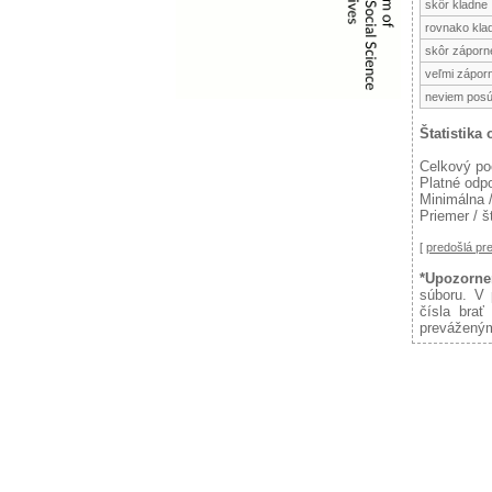
skôr kladne
rovnako kla
skôr záporn
veľmi zápor
neviem posú
Štatistika
Celkový po
Platné odp
Minimálna 
Priemer / š
[
predošlá p
*Upozorne
súboru. V 
čísla brať
preváženým