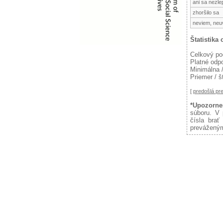
ani sa nezlep
zhoršilo sa
neviem, neu
Štatistika
Celkový po
Platné odp
Minimálna 
Priemer / š
[
predošlá p
*Upozorne
súboru. V 
čísla brať
preváženým