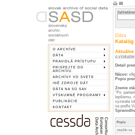
Vyhľadávan
Dáta
Katalóg
O ARCHÍVE
Aktuálne
DÁTA
o výskume
PRAVIDLÁ PRÍSTUPU
Detail pre
PRISPEJTE DO
ARCHÍVU
Názov:
o9
ARCHÍVY VO SVETE
Popis pre
INÉ ZDROJE DÁT
Znenie otá
DÁTA NA SÚ SAV
"Po parla
VÝSKUMNÉ PROGRAMY
lepšiemu, 
PUBLIKÁCIE
vyzerala s
sa podľa V
KONTAKT
Spravodliv
Popis
zlepšilo sa