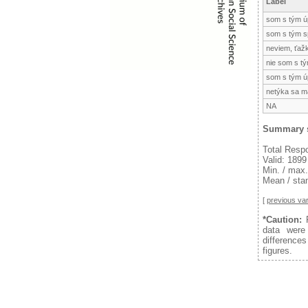
Label
som s tým ú
som s tým s
neviem, ťaž
nie som s t
som s tým ú
netýka sa m
NA
Summary s
Total Resp
Valid: 1899
Min. / max.
Mean / stan
[
previous var
*Caution:
F
data were
difference
figures.