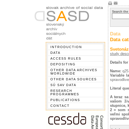
Search the
Data
Data ca
INTRODUCTION
Svetonáz
DATA
study descr
ACCESS RULES
Details for
DEPOSITING
OTHER DATA ARCHIVES
Name:
q25
WORLDWIDE
Variable la
OTHER DATA SOURCES
spravodlive
SÚ SAV DATA
Literal que
RESEARCH
PROGRAMMES
A teraz sa
PUBLICATIONS
vašom živ
stupnice, 
CONTACT
2 = som s
veľmi spo
spravodliv