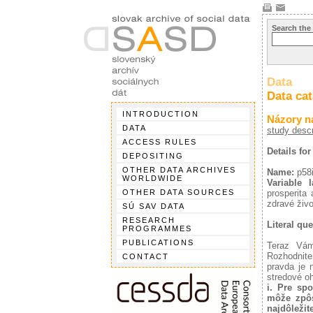
Search the
Data
Data ca
INTRODUCTION
Názory n
DATA
study descr
ACCESS RULES
Details for
DEPOSITING
OTHER DATA ARCHIVES
Name:
p58
WORLDWIDE
Variable l
OTHER DATA SOURCES
prosperita 
zdravé živo
SÚ SAV DATA
RESEARCH
Literal que
PROGRAMMES
PUBLICATIONS
Teraz Vám
Rozhodnite 
CONTACT
pravda je 
stredové o
i. Pre spo
môže zpôs
najdôležit