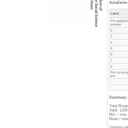
dosaženie 
Label
Pre spoločen
prosper
2
3
4
5
6
7
8
Pre rozvoj s
pro
Summary s
Total Resp
Valid: 1208
Min. / max.
Mean / stan
[
previous var