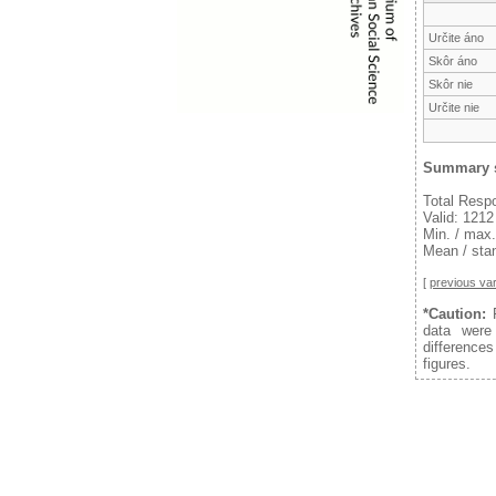
Určite áno
Skôr áno
Skôr nie
Určite nie
Summary s
Total Resp
Valid: 1212
Min. / max.
Mean / stan
[
previous var
*Caution:
F
data were
difference
figures.