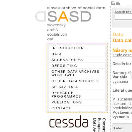
Search the
Data
Data ca
INTRODUCTION
Názory n
DATA
study descr
ACCESS RULES
Details for
DEPOSITING
OTHER DATA ARCHIVES
Name:
p79
WORLDWIDE
Variable l
OTHER DATA SOURCES
vyznania
SÚ SAV DATA
Literal que
RESEARCH
PROGRAMMES
V súcasno
PUBLICATIONS
niektoré d
predchádza
CONTACT
Postaveni
vyznania
Label