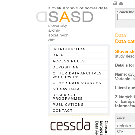
Search the
Data
Data ca
INTRODUCTION
Slovensk
DATA
study descr
ACCESS RULES
Details for
DEPOSITING
OTHER DATA ARCHIVES
Name:
q25
WORLDWIDE
Variable la
OTHER DATA SOURCES
Literal que
SÚ SAV DATA
RESEARCH
Z ktorých 
PROGRAMMES
o Európs
PUBLICATIONS
informačné
CONTACT
Label
z televizie
STV