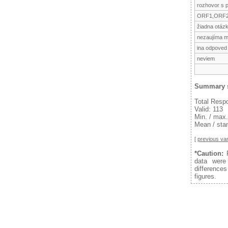
rozhovor s p
ORF1,ORF
žiadna otáz
nezaujíma m
ina odpoved
neviem
Summary s
Total Resp
Valid: 113
Min. / max.
Mean / stan
[
previous var
*Caution:
F
data were
difference
figures.