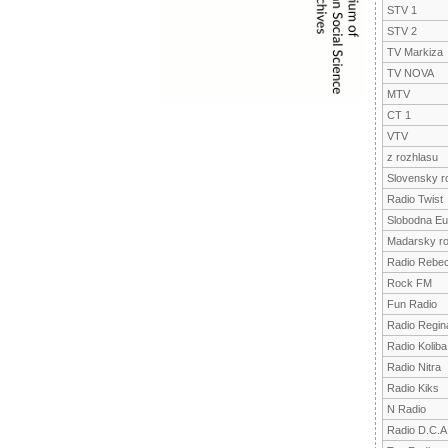
STV 1
STV 2
TV Markiza
TV NOVA
MTV
CT 1
VTV
z rozhlasu
Slovensky r
Radio Twist
Slobodna Eu
Madarsky ro
Radio Rebe
Rock FM
Fun Radio
Radio Regin
Radio Koliba
Radio Nitra
Radio Kiks
N Radio
Radio D.C.A