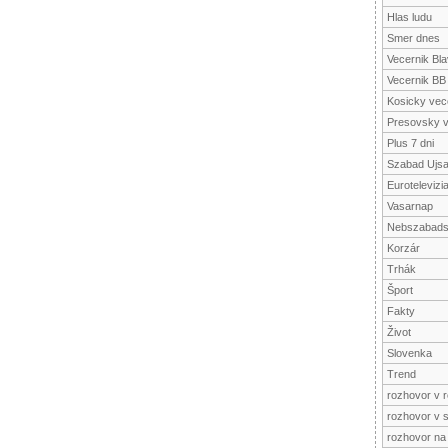
Hlas ludu
Smer dnes
Vecernik Bl
Vecernik BB
Kosicky vec
Presovsky v
Plus 7 dni
Szabad Ujs
Eurotelevizi
Vasarnap
Nebszabad
Korzár
Trhák
Šport
Fakty
Život
Slovenka
Trend
rozhovor v r
rozhovor v 
rozhovor na