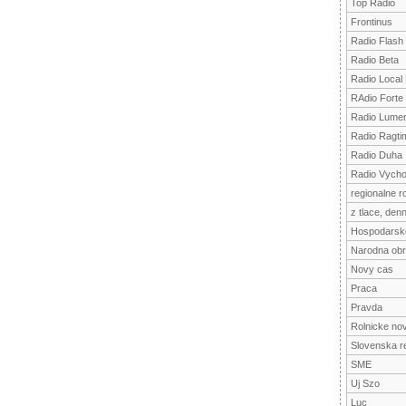
Top Radio
Frontinus
Radio Flash
Radio Beta
Radio Local
RAdio Forte
Radio Lume
Radio Ragti
Radio Duha
Radio Vych
regionalne r
z tlace, denn
Hospodarsk
Narodna ob
Novy cas
Praca
Pravda
Rolnicke no
Slovenska r
SME
Uj Szo
Luc