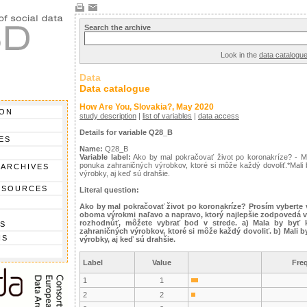
Search the archive
Look in the
data catalogu
Data
Data catalogue
How Are You, Slovakia?, May 2020
ION
study description
|
list of variables
|
data access
Details for variable Q28_B
ES
Name:
Q28_B
Variable label:
Ako by mal pokračovať život po koronakríze? - Mal
ponuka zahraničných výrobkov, ktoré si môže každý dovoliť.*Mal
 ARCHIVES
výrobky, aj keď sú drahšie.
 SOURCES
Literal question:
Ako by mal pokračovať život po koronakríze? Prosím vyberte
oboma výrokmi naľavo a napravo, ktorý najlepšie zodpovedá v
rozhodnúť, môžete vybrať bod v strede. a) Mala by byť k
S
zahraničných výrobkov, ktoré si môže každý dovoliť. b) Mali
NS
výrobky, aj keď sú drahšie.
Label
Value
Fre
1
1
2
2