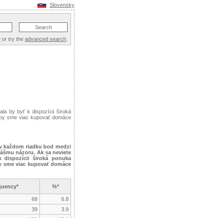
Slovensky
e
or try the
advanced search
.
a by byť k dispozícii široká
i by sme viac kupovať domáce
 v každom riadku bod medzi
ášmu názoru. Ak sa neviete
 dispozícii široká ponuka
 by sme viac kupovať domáce
quency*
%*
68
6.8
39
3.9