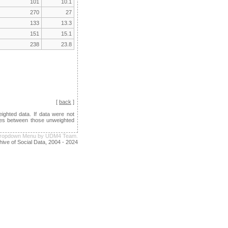
101
10.1
270
27
133
13.3
151
15.1
238
23.8
[
back
]
ghted data. If data were not
ences between those unweighted
e Dropdown Menu by UDM4 Team.
hive of Social Data, 2004 - 2024