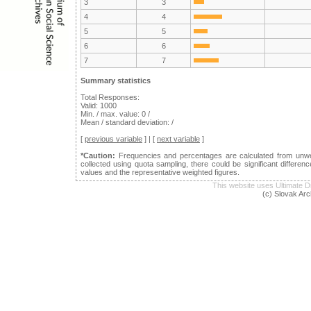
3
3
4
4
5
5
6
6
7
7
Summary statistics
Total Responses:
Valid: 1000
Min. / max. value: 0 /
Mean / standard deviation: /
[
previous variable
] | [
next variable
]
*Caution:
Frequencies and percentages are calculated from unwei
collected using quota sampling, there could be significant differ
values and the representative weighted figures.
This website uses Ultimat
(c) Slovak Arc