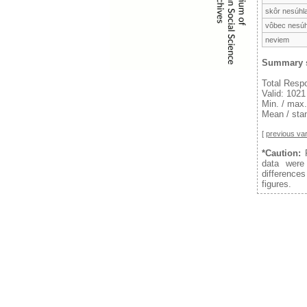
skôr nesúhl
vôbec nesú
neviem
Summary s
Total Resp
Valid: 1021
Min. / max.
Mean / stan
[
previous var
*Caution:
F
data were
difference
figures.