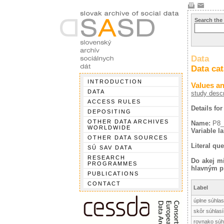
Search the
Data
Data ca
INTRODUCTION
Values an
DATA
study descr
ACCESS RULES
Details for
DEPOSITING
OTHER DATA ARCHIVES
Name:
P8_
WORLDWIDE
Variable la
OTHER DATA SOURCES
Literal que
SÚ SAV DATA
RESEARCH
Do akej mi
PROGRAMMES
hlavným p
PUBLICATIONS
CONTACT
Label
úplne súhla
skôr súhlas
rovnako súh