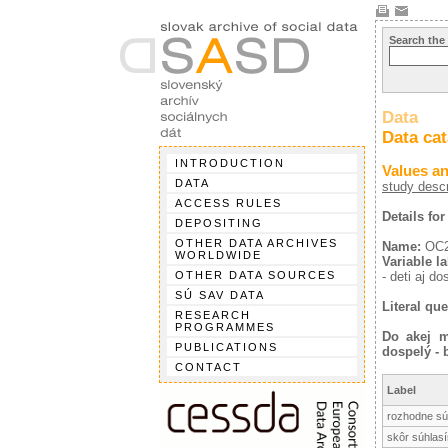
Search the
Data
Data ca
INTRODUCTION
Values an
DATA
study descr
ACCESS RULES
Details fo
DEPOSITING
OTHER DATA ARCHIVES
Name:
OC
WORLDWIDE
Variable la
OTHER DATA SOURCES
- deti aj d
SÚ SAV DATA
Literal que
RESEARCH
PROGRAMMES
Do akej m
PUBLICATIONS
dospelý - 
CONTACT
Label
rozhodne sú
skôr súhlas