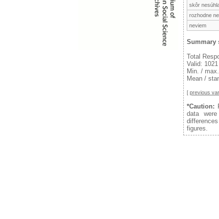
skôr nesúhl
rozhodne ne
neviem
Summary s
Total Resp
Valid: 1021
Min. / max.
Mean / stan
[
previous var
*Caution:
F
data were
difference
figures.