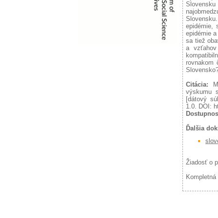
Slovensk
najobmedzuj
Slovensku.
epidémie, 
epidémie a
sa tiež ob
a vzťahov
kompatibi
rovnakom 
Slovensko
Citácia:
MN
výskumu s
[dátový sú
1.0. DOI: h
Dostupnos
Ďalšia do
slov
Žiadosť o 
Kompletná 