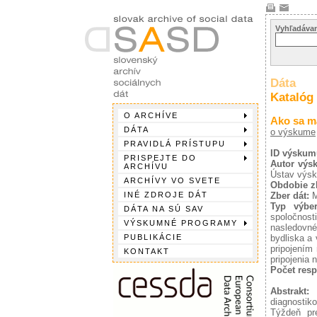
Vyhľadávan
Dáta
Katalóg
O ARCHÍVE
Ako sa má
DÁTA
o výskume
PRAVIDLÁ PRÍSTUPU
ID výskum
PRISPEJTE DO
Autor výs
ARCHÍVU
Ústav výsk
ARCHÍVY VO SVETE
Obdobie z
INÉ ZDROJE DÁT
Zber dát:
M
Typ výber
DÁTA NA SÚ SAV
spoločnost
VÝSKUMNÉ PROGRAMY
nasledovn
PUBLIKÁCIE
bydliska a
pripojením
KONTAKT
pripojenia n
Počet resp
Abstrakt:
V
diagnosti
Týždeň pr