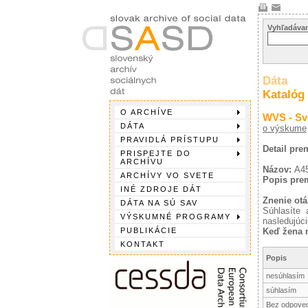
Vyhľadávan
Dáta
Katalóg
O ARCHÍVE
WVS - Sv
DÁTA
o výskume
PRAVIDLÁ PRÍSTUPU
Detail pr
PRISPEJTE DO
ARCHÍVU
Názov:
A4
ARCHÍVY VO SVETE
Popis pre
INÉ ZDROJE DÁT
Znenie otá
DÁTA NA SÚ SAV
Súhlasíte 
VÝSKUMNÉ PROGRAMY
nasledujúc
PUBLIKÁCIE
Keď žena n
KONTAKT
Popis
nesúhlasím
súhlasím
Bez odpove