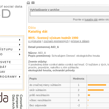
Vyhľadávanie v archíve
Pozrite si
katalóg dát
alebo sk
Dáta
Katalóg dát
WVS - Svetový výskum hodnôt 1990
o výskume
|
zoznam premenných
|
prístup k dátam
Detail premennej A63_A
RÍSTUPU
Názov:
A63_A
DO
Popis premennej:
Schvaľujem činnosť: ekologického hnutia
Znenie otázky:
 SVETE
V poslednej dobe vznikol alebo vzniká rad hnutí. O každom z tých,
 DÁT
prosím, povedzte, nakoľko s ním súhlasíte.
ekologické hnutia, ochranári prírody
SAV
PROGRAMY
Popis
Hodnota
do značnej miery súhlasím
1
skôr súhlasím
2
príliš nesúhlasím
3
vôbec nesúhlasím
4
Bez odpovede
-2