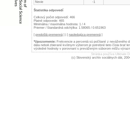
Nevie
-1
Štatistika odpovedí
Celkový počet odpovedí: 466
Platné odpovede: 465
Minimálna / maximálna hodnota: 1 / 4
Priemer / štandardná odchýlka: 1.58065 / 0.651963
[
predošlá premenná
] | [
nasledujúca premenná
]
*Upozornenie:
Frekvencie a percentá sú počítané z neváženého dá
dáta neboli zbierané kvótnym výberom je potrebné tieto čísla brať le
výsledné hodnoty v porovnaní s preváženým súborom môžu výraznejš
Stránka používa Ultimate
(c) Slovenský archív sociálnych dát, 200