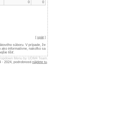
0
0
[
spät
]
tového súboru. V prípade, že
n ako informatívne, nakoľko sa
ie líšiť.
 Dropdown Menu by UDM4 Team.
4 - 2024, podrobnosti
nájdete tu
.