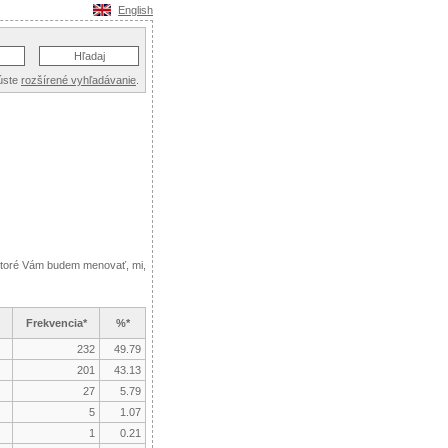
English
úste
rozšírené vyhľadávanie
.
 ktoré Vám budem menovať, mi,
Frekvencia*
%*
232
49.79
201
43.13
27
5.79
5
1.07
1
0.21