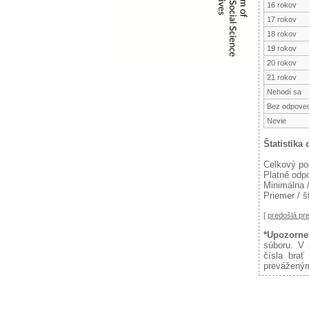
16 rokov
17 rokov
18 rokov
19 rokov
20 rokov
21 rokov
Nehodí sa
Bez odpove
Nevie
Štatistika
Celkový po
Platné odp
Minimálna 
Priemer / 
[
predošlá p
*Upozorne
súboru. V 
čísla brať
preváženým