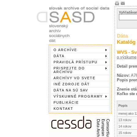
Vyhľadávan
Dáta
Katalóg
O ARCHÍVE
WVS - Sv
DÁTA
o výskume
PRAVIDLÁ PRÍSTUPU
Detail pre
PRISPEJTE DO
ARCHÍVU
Názov:
A7
ARCHÍVY VO SVETE
Popis pre
INÉ ZDROJE DÁT
Znenie otá
DÁTA NA SÚ SAV
Koľko ste 
VÝSKUMNÉ PROGRAMY
PUBLIKÁCIE
Popis
KONTAKT
menej ako 1
13 rokov
14 rokov
15 rokov