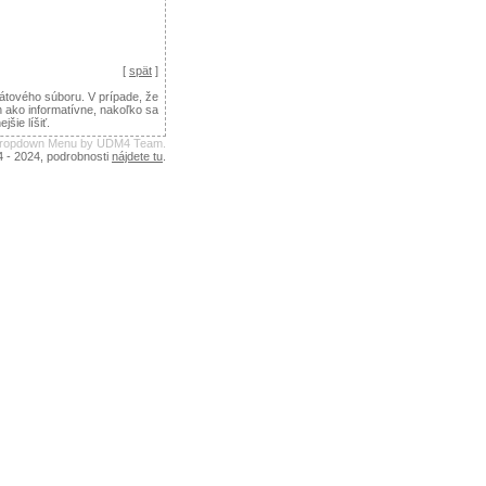
[
spät
]
tového súboru. V prípade, že
n ako informatívne, nakoľko sa
ie líšiť.
 Dropdown Menu by UDM4 Team.
4 - 2024, podrobnosti
nájdete tu
.