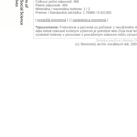
Celkový počet odpovedí: 466
Platné odpovede: 465
Minimálna / maximálna hodnota: 1 / 2
Priemer / štandardná odchýlka: 1.76989 / 0.421355
[
predošlá premenná
] | [
nasledujúca premenná
]
*Upozornenie:
Frekvencie a percentá sú počítané z neváženého dá
dáta neboli zbierané kvótnym výberom je potrebné tieto čísla brať le
výsledné hodnoty v porovnaní s preváženým súborom môžu výraznejš
Stránka používa Ultimate
(c) Slovenský archív sociálnych dát, 200