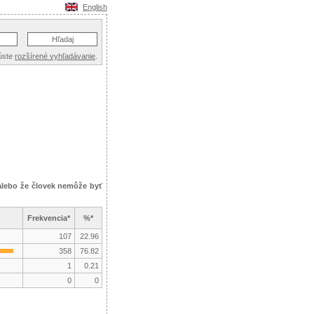
English
úste
rozšírené vyhľadávanie
.
, alebo že človek nemôže byť
Frekvencia*
%*
107
22.96
358
76.82
1
0.21
0
0