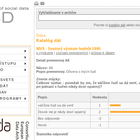
Vyhľadávanie v archíve
Pozrite si
katalóg dát
alebo sk
Dáta
Katalóg dát
WVS - Svetový výskum hodnôt 1990
o výskume
|
zoznam premenných
|
prístup k dátam
Detail premennej A8
RÍSTUPU
Názov:
A8
DO
Popis premennej:
Dôvera v iných ľudí
Znenie otázky:
 SVETE
Celkove súdiac - povedali by ste, že väčšine ľudí sa dá veriť
 DÁT
pri jednaní s ľuďmi nikdy dosť opatrný?
SAV
Popis
Hodnota
PROGRAMY
väčšine ľudí sa dá veriť
1
človek nie je nikdy dosť opatrný
2
Bez odpovede
-2
Nevie
-1
Štatistika odpovedí