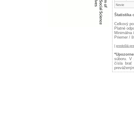
Nevie
Štatistika
Celkový po
Platné odp
Minimálna 
Priemer / 
[
predošlá p
*Upozorne
súboru. V 
čísla brať
preváženým