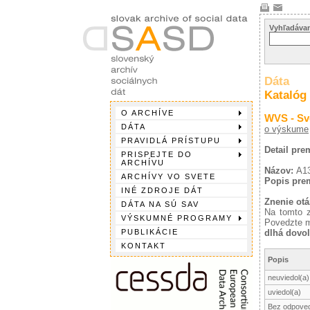
Vyhľadávan
Dáta
Katalóg
O ARCHÍVE
WVS - Sv
DÁTA
o výskume
PRAVIDLÁ PRÍSTUPU
Detail pr
PRISPEJTE DO
ARCHÍVU
Názov:
A1
ARCHÍVY VO SVETE
Popis pre
INÉ ZDROJE DÁT
Znenie otá
DÁTA NA SÚ SAV
Na tomto z
VÝSKUMNÉ PROGRAMY
Povedzte mi
PUBLIKÁCIE
dlhá dovo
KONTAKT
Popis
neuviedol(a)
uviedol(a)
Bez odpove