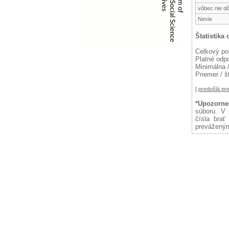
vôbec nie dô
Nevie
Štatistika
Celkový po
Platné odp
Minimálna 
Priemer / 
[
predošlá p
*Upozorne
súboru. V 
čísla brať
preváženým