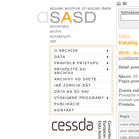
Vyhľadávan
Dáta
Katalóg
O ARCHÍVE
WVS - Sv
DÁTA
o výskume
PRAVIDLÁ PRÍSTUPU
Detail pre
PRISPEJTE DO
ARCHÍVU
Názov:
V5
ARCHÍVY VO SVETE
Popis pre
INÉ ZDROJE DÁT
Znenie otá
DÁTA NA SÚ SAV
Povedzte m
VÝSKUMNÉ PROGRAMY
význam pre
PUBLIKÁCIE
Priatelia
KONTAKT
Popis
veľmi dôleži
dosť dôležit
málo dôležit