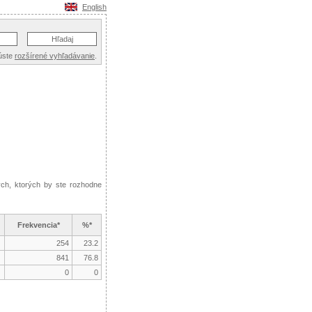
English
úste
rozšírené vyhľadávanie
.
ých, ktorých by ste rozhodne
Frekvencia*
%*
254
23.2
841
76.8
0
0