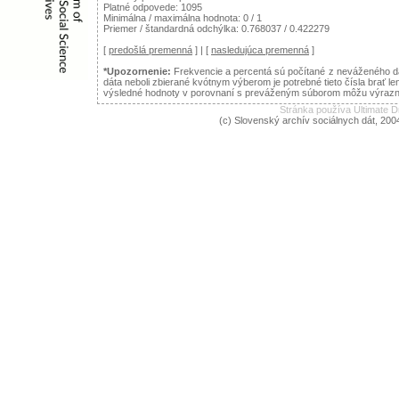
Platné odpovede: 1095
Minimálna / maximálna hodnota: 0 / 1
Priemer / štandardná odchýlka: 0.768037 / 0.422279
[
predošlá premenná
] | [
nasledujúca premenná
]
*Upozornenie:
Frekvencie a percentá sú počítané z neváženého dá
dáta neboli zbierané kvótnym výberom je potrebné tieto čísla brať le
výsledné hodnoty v porovnaní s preváženým súborom môžu výraznejš
Stránka používa Ultimate
(c) Slovenský archív sociálnych dát, 200