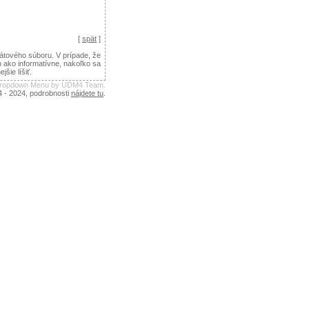
[
spät
]
tového súboru. V prípade, že
n ako informatívne, nakoľko sa
ie líšiť.
 Dropdown Menu by UDM4 Team.
4 - 2024, podrobnosti
nájdete tu
.