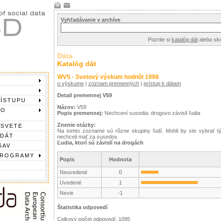
Vyhľadávanie v archíve
Pozrite si
katalóg dát
alebo sk
Dáta
Katalóg dát
WVS - Svetový výskum hodnôt 1998
o výskume
|
zoznam premenných
|
prístup k dátam
Detail premennej V59
RÍSTUPU
Názov:
V59
DO
Popis premennej:
Nechcení susedia: drogovo závislí ľudia
Znenie otázky:
 SVETE
Na tomto zozname sú rôzne skupiny ľudí. Mohli by ste vybrať t
 DÁT
nechceli mať za susedov.
Ľudia, ktorí sú závislí na drogách
SAV
PROGRAMY
Popis
Hodnota
Neuvedené
0
Uvedené
1
Nevie
-1
Štatistika odpovedí
Celkový počet odpovedí: 1095