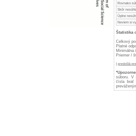
Rovnako súh
Skôr nesúhl
Úplne nesúh
Neviem si v
Štatistika
Celkový po
Platné odp
Minimálna 
Priemer / š
[
predošlá p
*Upozorne
súboru. V 
čísla brať
preváženým