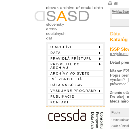
Vyhľadávan
Dáta
Katalóg
O ARCHÍVE
ISSP Slo
DÁTA
o výskume
PRAVIDLÁ PRÍSTUPU
Detail pr
PRISPEJTE DO
ARCHÍVU
Názov:
E2
ARCHÍVY VO SVETE
Popis pre
INÉ ZDROJE DÁT
výrokmi? |
právomocí.
DÁTA NA SÚ SAV
VÝSKUMNÉ PROGRAMY
Znenie otá
PUBLIKÁCIE
Do akej m
Medzinárod
KONTAKT
Popis
Úplne súhla
Skôr súhlas