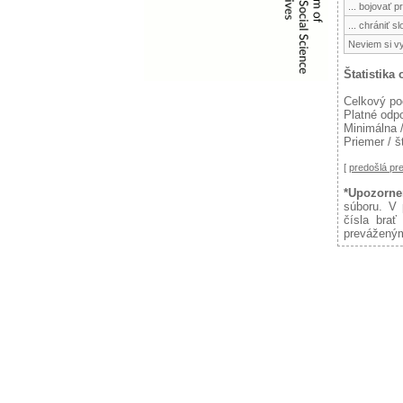
... bojovať p
... chrániť s
Neviem si v
Štatistika
Celkový po
Platné odp
Minimálna 
Priemer / š
[
predošlá p
*Upozorne
súboru. V 
čísla brať
preváženým