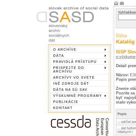
Vyhľadávan
Dáta
Katalóg
O ARCHÍVE
ISSP Slo
DÁTA
o výskume
PRAVIDLÁ PRÍSTUPU
Detail pr
PRISPEJTE DO
ARCHÍVU
Názov:
E3
ARCHÍVY VO SVETE
Popis pre
INÉ ZDROJE DÁT
Znenie otá
DÁTA NA SÚ SAV
Pozrite sa
VÝSKUMNÉ PROGRAMY
byť najvy
PUBLIKÁCIE
malo vykon
KONTAKT
Popis
... udržať po
... dať ľuďo
vládnych r