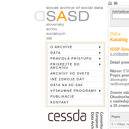
Vyhľadávan
Dáta
Katalóg
O ARCHÍVE
ISSP Slo
DÁTA
o výskume
PRAVIDLÁ PRÍSTUPU
Detail pr
PRISPEJTE DO
ARCHÍVU
Názov:
E5
ARCHÍVY VO SVETE
Popis pre
INÉ ZDROJE DÁT
dôverujete 
nedôverujet
DÁTA NA SÚ SAV
VÝSKUMNÉ PROGRAMY
Znenie otá
PUBLIKÁCIE
Ohodnoťte 
z nasleduj
KONTAKT
a 10 zname
Popis
0 = Vôbec n