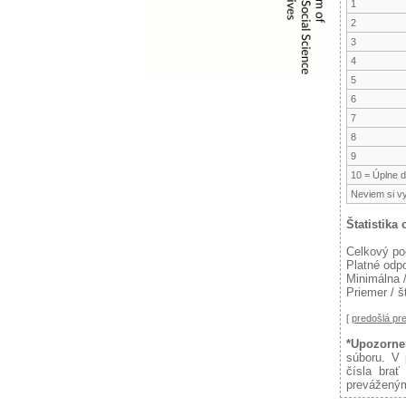
1
2
3
4
5
6
7
8
9
10 = Úplne 
Neviem si v
Štatistika
Celkový po
Platné odp
Minimálna 
Priemer / š
[
predošlá p
*Upozorne
súboru. V 
čísla brať
preváženým