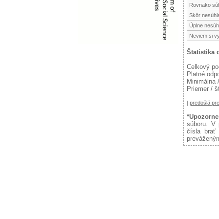
Rovnako súh
Skôr nesúhl
Úplne nesúh
Neviem si v
Štatistika
Celkový po
Platné odp
Minimálna 
Priemer / š
[
predošlá p
*Upozorne
súboru. V 
čísla brať
preváženým