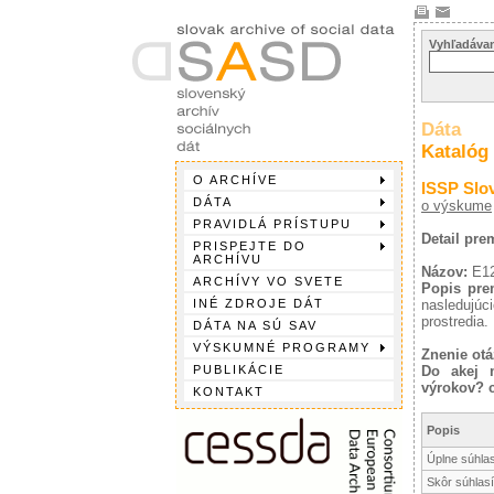
Vyhľadávan
Dáta
Katalóg
O ARCHÍVE
ISSP Slo
DÁTA
o výskume
PRAVIDLÁ PRÍSTUPU
Detail pr
PRISPEJTE DO
ARCHÍVU
Názov:
E1
ARCHÍVY VO SVETE
Popis pre
INÉ ZDROJE DÁT
nasledujúc
prostredia.
DÁTA NA SÚ SAV
VÝSKUMNÉ PROGRAMY
Znenie otá
PUBLIKÁCIE
Do akej m
výrokov? c
KONTAKT
Popis
Úplne súhla
Skôr súhlas