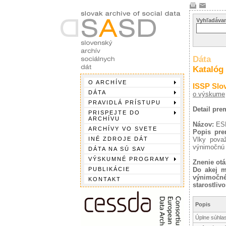
Vyhľadávan
Dáta
Katalóg
O ARCHÍVE
ISSP Slo
DÁTA
o výskume
PRAVIDLÁ PRÍSTUPU
Detail pr
PRISPEJTE DO
ARCHÍVU
Názov:
ES
ARCHÍVY VO SVETE
Popis pre
INÉ ZDROJE DÁT
Vlky považ
výnimočnú s
DÁTA NA SÚ SAV
VÝSKUMNÉ PROGRAMY
Znenie otá
PUBLIKÁCIE
Do akej m
výnimočn
KONTAKT
starostlivo
Popis
Úplne súhla