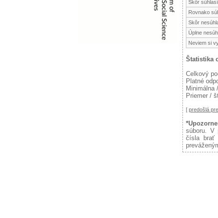
Skôr súhlas
Rovnako súh
Skôr nesúhl
Úplne nesúh
Neviem si v
Štatistika
Celkový po
Platné odp
Minimálna 
Priemer / š
[
predošlá p
*Upozorne
súboru. V 
čísla brať
preváženým